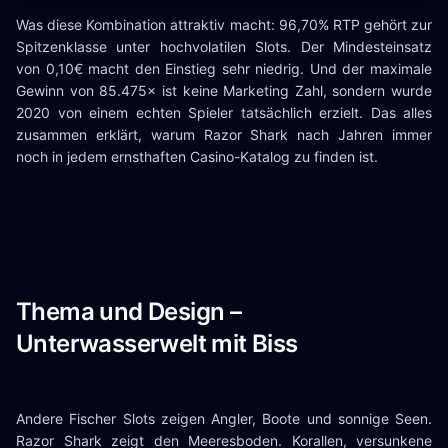
Was diese Kombination attraktiv macht: 96,70% RTP gehört zur
Spitzenklasse unter hochvolatilen Slots. Der Mindesteinsatz
von 0,10€ macht den Einstieg sehr niedrig. Und der maximale
Gewinn von 85.475× ist keine Marketing Zahl, sondern wurde
2020 von einem echten Spieler tatsächlich erzielt. Das alles
zusammen erklärt, warum Razor Shark nach Jahren immer
noch in jedem ernsthaften Casino-Katalog zu finden ist.
Thema und Design –
Unterwasserwelt mit Biss
Andere Fischer Slots zeigen Angler, Boote und sonnige Seen.
Razor Shark zeigt den Meeresboden. Korallen, versunkene