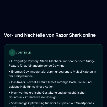
Vor- und Nachteile von Razor Shark online
+
VORTEILE
• Einzigartige Mystery-Stack-Mechanik mit spannendem Nudge-
Feature für aufeinanderfolgende Gewinne.
• Enormes Gewinnpotenzial durch unbegrenzte Multiplikatoren in
der Freispielrunde.
• Das Razor-Reveal-Feature bietet sofortige Cash-Preise und
goldene Haie für maximale Action.
• Hochwertige grafische Gestaltung und atmosphärischer
Soundtrack im Unterwasser-Design.
• Vollständige Optimierung für mobiles Spielen auf Smartphones