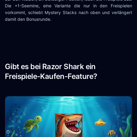
Die +1-Seemine, eine Variante die nur in den Freispielen
vorkommt, schiebt Mystery Stacks nach oben und verlängert
damit den Bonusrunde.
Gibt es bei Razor Shark ein
Freispiele-Kaufen-Feature?