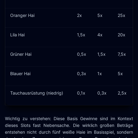
Oranger Hai
2x
5x
25x
Lila Hai
1,5x
4x
20x
Grüner Hai
0,5x
1,5x
7,5x
Blauer Hai
0,3x
1x
5x
Tauchausrüstung (niedrig)
0,1x
0,3x
2,5x
Wichtig zu verstehen: Diese Basis Gewinne sind im Kontext
dieses Slots fast Nebensache. Die wirklich großen Beträge
entstehen nicht durch fünf weiße Haie im Basisspiel, sondern