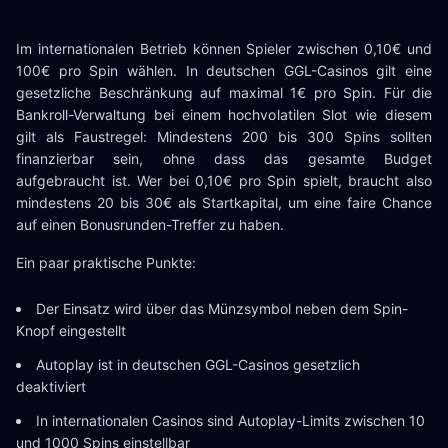
Im internationalen Betrieb können Spieler zwischen 0,10€ und
100€ pro Spin wählen. In deutschen GGL-Casinos gilt eine
gesetzliche Beschränkung auf maximal 1€ pro Spin. Für die
Bankroll-Verwaltung bei einem hochvolatilen Slot wie diesem
gilt als Faustregel: Mindestens 200 bis 300 Spins sollten
finanzierbar sein, ohne dass das gesamte Budget
aufgebraucht ist. Wer bei 0,10€ pro Spin spielt, braucht also
mindestens 20 bis 30€ als Startkapital, um eine faire Chance
auf einen Bonusrunden-Treffer zu haben.
Ein paar praktische Punkte:
Der Einsatz wird über das Münzsymbol neben dem Spin-
Knopf eingestellt
Autoplay ist in deutschen GGL-Casinos gesetzlich
deaktiviert
In internationalen Casinos sind Autoplay-Limits zwischen 10
und 1000 Spins einstellbar