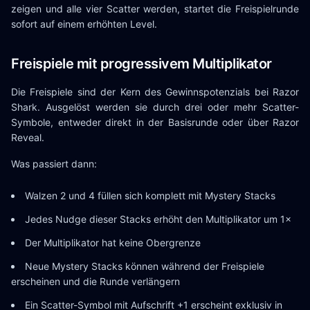
zeigen und alle vier Scatter werden, startet die Freispielrunde
sofort auf einem erhöhten Level.
Freispiele mit progressivem Multiplikator
Die Freispiele sind der Kern des Gewinnspotenzials bei Razor
Shark. Ausgelöst werden sie durch drei oder mehr Scatter-
Symbole, entweder direkt in der Basisrunde oder über Razor
Reveal.
Was passiert dann:
Walzen 2 und 4 füllen sich komplett mit Mystery Stacks
Jedes Nudge dieser Stacks erhöht den Multiplikator um 1×
Der Multiplikator hat keine Obergrenze
Neue Mystery Stacks können während der Freispiele
erscheinen und die Runde verlängern
Ein Scatter-Symbol mit Aufschrift +1 erscheint exklusiv in