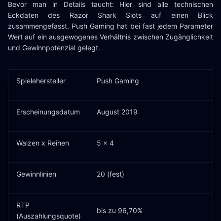
Bevor man in Details taucht: Hier sind alle technischen
Eckdaten des Razor Shark Slots auf einen Blick
zusammengefasst. Push Gaming hat bei fast jedem Parameter
Wert auf ein ausgewogenes Verhältnis zwischen Zugänglichkeit
und Gewinnpotenzial gelegt.
Spielehersteller
Push Gaming
Erscheinungsdatum
August 2019
Walzen x Reihen
5 x 4
Gewinnlinien
20 (fest)
RTP
bis zu 96,70%
(Auszahlungsquote)