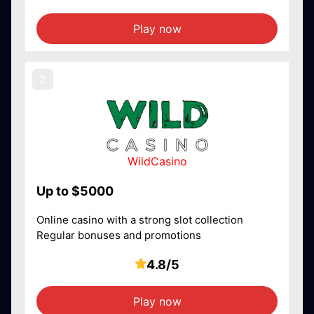
Play now
WildCasino
Up to $5000
Online casino with a strong slot collection
Regular bonuses and promotions
4.8/5
Play now