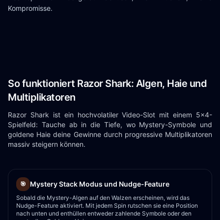
Kompromisse.
So funktioniert Razor Shark: Algen, Haie und
Multiplikatoren
Razor Shark ist ein hochvolatiler Video-Slot mit einem 5x4-
Spielfeld: Tauche ab in die Tiefe, wo Mystery-Symbole und
goldene Haie deine Gewinne durch progressive Multiplikatoren
massiv steigern können.
Mystery Stack Modus und Nudge-Feature
🎯
Sobald die Mystery-Algen auf den Walzen erscheinen, wird das
Nudge-Feature aktiviert. Mit jedem Spin rutschen sie eine Position
nach unten und enthüllen entweder zahlende Symbole oder den