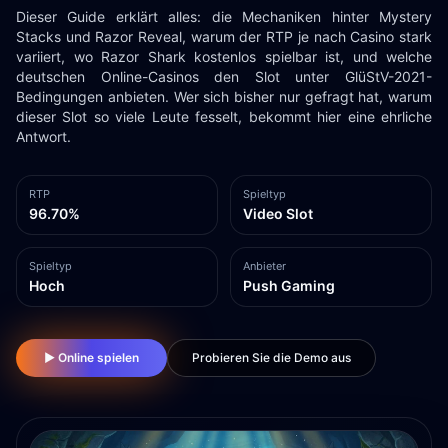
Dieser Guide erklärt alles: die Mechaniken hinter Mystery
Stacks und Razor Reveal, warum der RTP je nach Casino stark
variiert, wo Razor Shark kostenlos spielbar ist, und welche
deutschen Online-Casinos den Slot unter GlüStV-2021-
Bedingungen anbieten. Wer sich bisher nur gefragt hat, warum
dieser Slot so viele Leute fesselt, bekommt hier eine ehrliche
Antwort.
RTP
Spieltyp
96.70%
Video Slot
Spieltyp
Anbieter
Hoch
Push Gaming
▶ Online spielen
Probieren Sie die Demo aus