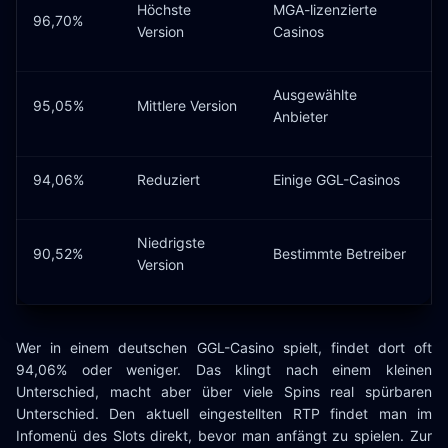
Höchste
MGA-lizenzierte
96,70%
Version
Casinos
Ausgewählte
95,05%
Mittlere Version
Anbieter
94,06%
Reduziert
Einige GGL-Casinos
Niedrigste
90,52%
Bestimmte Betreiber
Version
Wer in einem deutschen GGL-Casino spielt, findet dort oft
94,06% oder weniger. Das klingt nach einem kleinen
Unterschied, macht aber über viele Spins real spürbaren
Unterschied. Den aktuell eingestellten RTP findet man im
Infomenü des Slots direkt, bevor man anfängt zu spielen. Zur