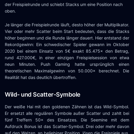
der Freispielrunde und schiebt Stacks um eine Position nach
oben.
Je länger die Freispielrunde läuft, desto höher der Multiplikator.
Vier oder mehr Scatter beim Start bedeuten, dass die Stacks
höher beginnen und die Runde länger dauert. Hier entstand der
Rekordgewinn: Ein schwedischer Spieler gewann im Oktober
2020 bei einem Einsatz von 5€ exakt 85.475× den Betrag,
rund 427.000€, in einer einzigen Freispielsession von etwa
neun Minuten. Push Gaming hatte ursprünglich einen
theoretischen Maximalgewinn von 50.000× berechnet. Die
Realität hat das deutlich übertroffen.
Wild- und Scatter-Symbole
Der weiße Hai mit den goldenen Zähnen ist das Wild-Symbol.
Er ersetzt alle regulären Symbole außer Scatter und zahlt bei
fünf Treffern 50× des Einsatzes. Die Seemine mit dem
Aufdruck Bonus ist das Scatter-Symbol. Drei oder mehr davon
auf den Walzen, an beliebiger Position, lösen die Freispiele aus.