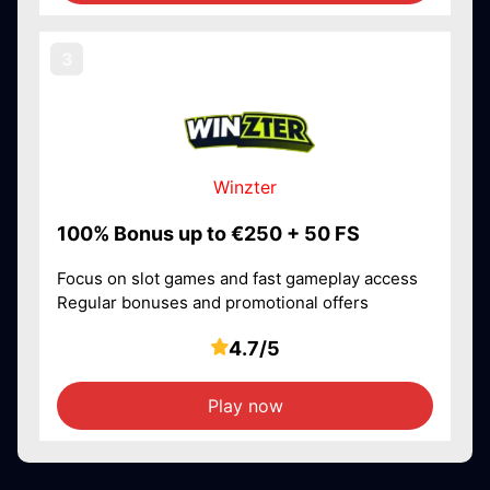
Winzter
100% Bonus up to €250 + 50 FS
Focus on slot games and fast gameplay access
Regular bonuses and promotional offers
4.7/5
Play now